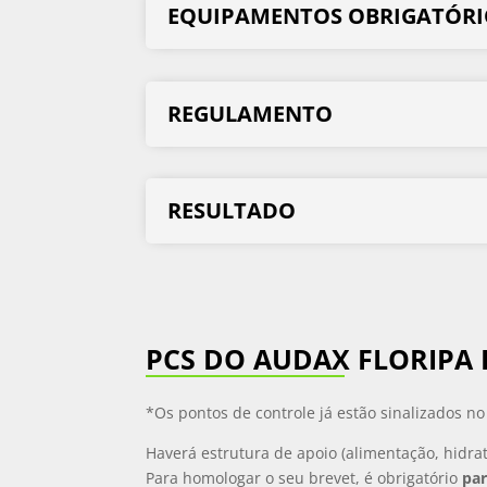
EQUIPAMENTOS OBRIGATÓRI
REGULAMENTO
RESULTADO
PCS DO AUDAX FLORIPA 
*Os pontos de controle já estão sinalizados n
Haverá estrutura de apoio (alimentação, hidra
Para homologar o seu brevet, é obrigatório
par