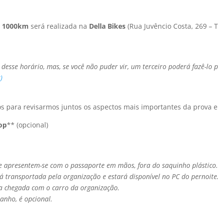
M 1000km
será realizada na
Della Bikes
(Rua Juvêncio Costa, 269 – T
 desse horário, mas, se você não puder vir, um terceiro poderá fazê-l
)
tos para revisarmos juntos os aspectos mais importantes da prova e
op
** (opcional)
e apresentem-se com o passaporte em mãos, fora do saquinho plástico
 transportada pela organização e estará disponível no PC do pernoite.
 a chegada com o carro da organização.
anho, é opcional.