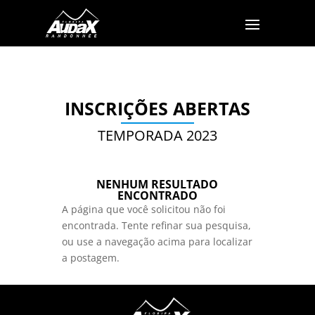
INSCRIÇÕES ABERTAS
TEMPORADA 2023
NENHUM RESULTADO
ENCONTRADO
A página que você solicitou não foi
encontrada. Tente refinar sua pesquisa,
ou use a navegação acima para localizar
a postagem.