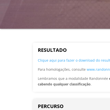
RESULTADO
Clique aqui para fazer o download do resul
Para homologações, consulte
www.randonne
Lembramos que a modalidade Randonnée
cabendo qualquer classificação
.
PERCURSO